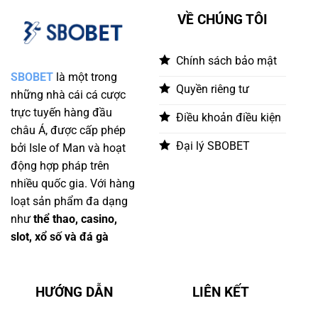
VỀ CHÚNG TÔI
Chính sách bảo mật
SBOBET
là một trong
Quyền riêng tư
những nhà cái cá cược
trực tuyến hàng đầu
Điều khoản điều kiện
châu Á, được cấp phép
Đại lý SBOBET
bởi Isle of Man và hoạt
động hợp pháp trên
nhiều quốc gia. Với hàng
loạt sản phẩm đa dạng
như
thể thao, casino,
slot, xổ số và đá gà
HƯỚNG DẪN
LIÊN KẾT