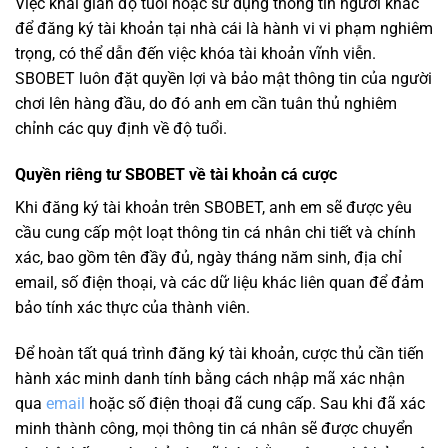
Việc khai gian độ tuổi hoặc sử dụng thông tin người khác
để đăng ký tài khoản tại nhà cái là hành vi vi phạm nghiêm
trọng, có thể dẫn đến việc khóa tài khoản vĩnh viễn.
SBOBET luôn đặt quyền lợi và bảo mật thông tin của người
chơi lên hàng đầu, do đó anh em cần tuân thủ nghiêm
chỉnh các quy định về độ tuổi.
Quyền riêng tư SBOBET về tài khoản cá cược
Khi đăng ký tài khoản trên SBOBET, anh em sẽ được yêu
cầu cung cấp một loạt thông tin cá nhân chi tiết và chính
xác, bao gồm tên đầy đủ, ngày tháng năm sinh, địa chỉ
email, số điện thoại, và các dữ liệu khác liên quan để đảm
bảo tính xác thực của thành viên.
Để hoàn tất quá trình đăng ký tài khoản, cược thủ cần tiến
hành xác minh danh tính bằng cách nhập mã xác nhận
qua
email
hoặc số điện thoại đã cung cấp. Sau khi đã xác
minh thành công, mọi thông tin cá nhân sẽ được chuyển