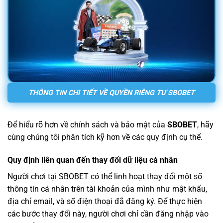
THÔNG TIN CHI TIẾT VỀ QUYỀN RIÊNG TƯ SBOBET
Để hiểu rõ hơn về chính sách và bảo mật của
SBOBET
, hãy
cùng chúng tôi phân tích kỹ hơn về các quy định cụ thể.
Quy định liên quan đến thay đổi dữ liệu cá nhân
Người chơi tại SBOBET có thể linh hoạt thay đổi một số
thông tin cá nhân trên tài khoản của mình như mật khẩu,
địa chỉ email, và số điện thoại đã đăng ký. Để thực hiện
các bước thay đổi này, người chơi chỉ cần đăng nhập vào